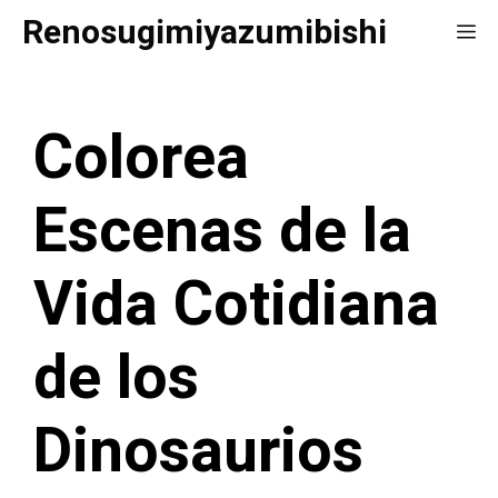
Saltar
Renosugimiyazumibishi
Me
al
contenido
Colorea
Escenas de la
Vida Cotidiana
de los
Dinosaurios