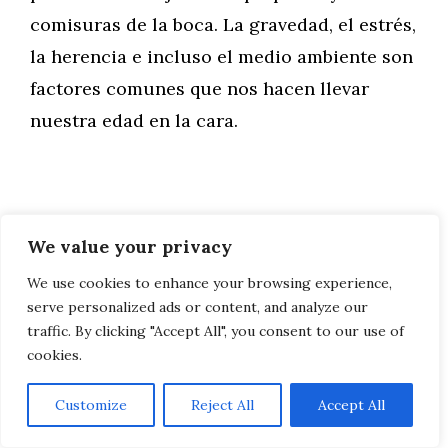
comisuras de la boca. La gravedad, el estrés,
la herencia e incluso el medio ambiente son
factores comunes que nos hacen llevar
nuestra edad en la cara.
Drenaje linfático y
We value your privacy
tratamientos post
We use cookies to enhance your browsing experience,
serve personalized ads or content, and analyze our
quirúrgicos
traffic. By clicking "Accept All", you consent to our use of
cookies.
22/03/2019
por
Claire
Customize
Reject All
Accept All