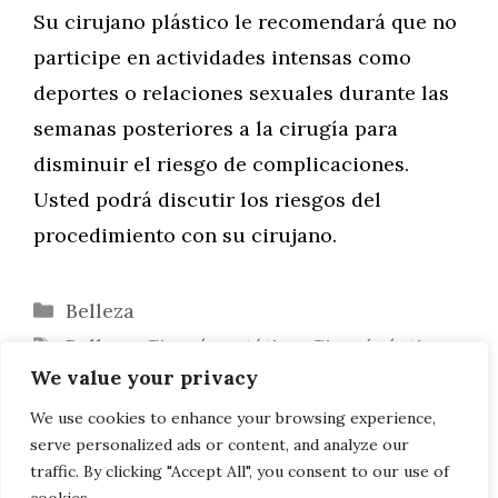
Su cirujano plástico le recomendará que no
participe en actividades intensas como
deportes o relaciones sexuales durante las
semanas posteriores a la cirugía para
disminuir el riesgo de complicaciones.
Usted podrá discutir los riesgos del
procedimiento con su cirujano.
Categorías
Belleza
Etiquetas
Belleza
,
Cirugía estética
,
Cirugía íntima
,
We value your privacy
Cirugía plástica
,
Estética
,
Mujer
¿Qué es una labioplastia?
We use cookies to enhance your browsing experience,
serve personalized ads or content, and analyze our
¿Qué es el lifting de pubis?
traffic. By clicking "Accept All", you consent to our use of