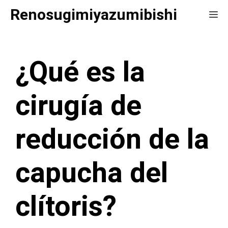
Saltar
Renosugimiyazumibishi
Me
al
contenido
¿Qué es la
cirugía de
reducción de la
capucha del
clítoris?