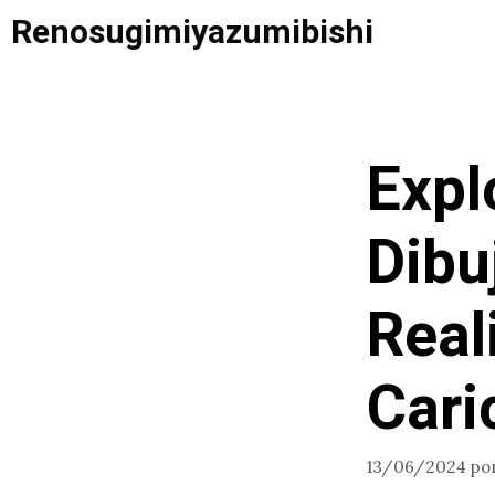
Saltar
Renosugimiyazumibishi
al
contenido
Expl
Dibu
Real
Cari
13/06/2024
po