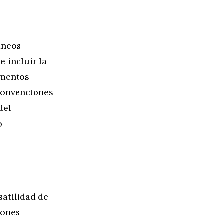
áneos
 incluir la
ementos
convenciones
del
o
satilidad de
iones