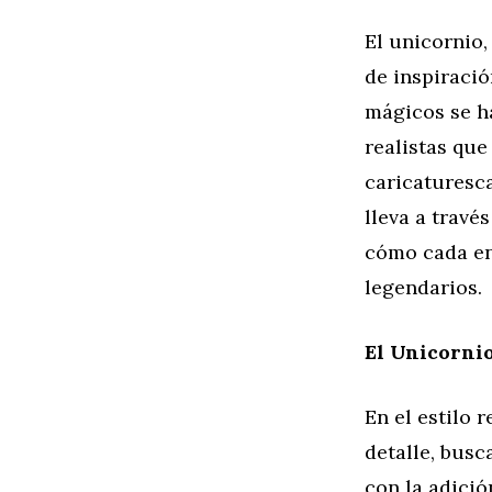
El unicornio,
de inspiració
mágicos se h
realistas que
caricaturesca
lleva a travé
cómo cada en
legendarios.
El Unicornio
En el estilo 
detalle, busc
con la adició