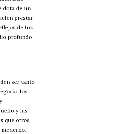
le dota de un
uelen prestar
eflejos de luz
dio profundo
eden ser tanto
egoría, los
y
uello y las
as que otros
y moderno.