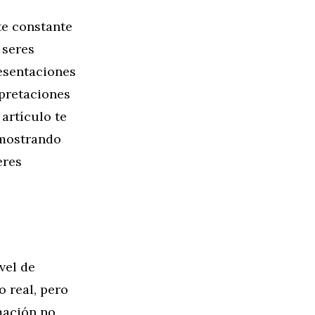
te constante
 seres
esentaciones
rpretaciones
artículo te
, mostrando
eres
vel de
o real, pero
mación no