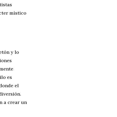
tistas
cter místico
etón y lo
ciones
lmente
ilo es
 donde el
diversión.
n a crear un