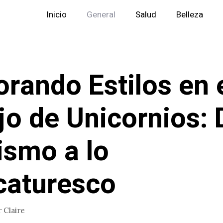
Inicio
General
Salud
Belleza
orando Estilos en 
jo de Unicornios: 
ismo a lo
caturesco
r
Claire