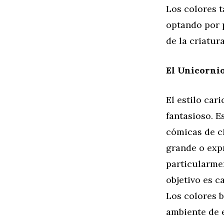
Los colores 
optando por p
de la criatura
El Unicornio
El estilo car
fantasioso. E
cómicas de c
grande o expr
particularmen
objetivo es c
Los colores b
ambiente de 