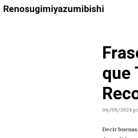
Saltar
Renosugimiyazumibishi
al
contenido
Fras
que 
Reco
04/09/2024
p
Decir buenas