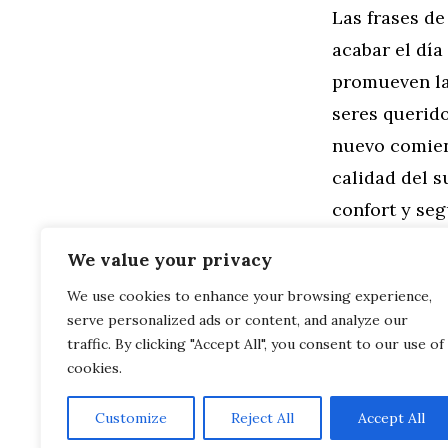
Las frases d
acabar el día
promueven la 
seres querido
nuevo comien
calidad del s
confort y se
hijo
?
We value your privacy
We use cookies to enhance your browsing experience,
Categorías
Familia
,
Gen
serve personalized ads or content, and analyze our
Fomenta la R
El Poder de l
traffic. By clicking "Accept All", you consent to our use of
cookies.
Customize
Reject All
Accept All