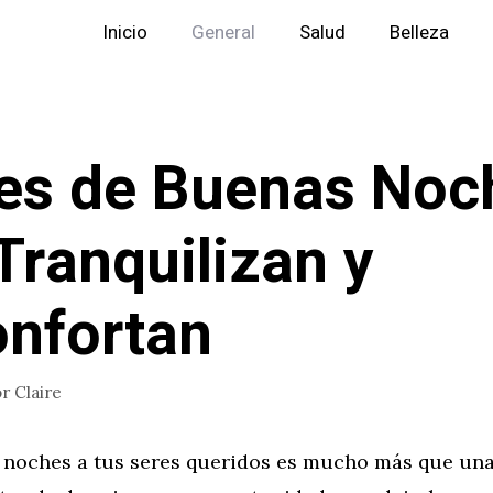
Inicio
General
Salud
Belleza
es de Buenas Noc
Tranquilizan y
nfortan
or
Claire
 noches a tus seres queridos es mucho más que un