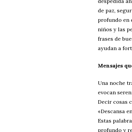
despedida an
de paz, segu
profundo en 
niños y las p
frases de bu
ayudan a fort
Mensajes qu
Una noche tr
evocan sereni
Decir cosas 
«Descansa en
Estas palabr
profundo y r