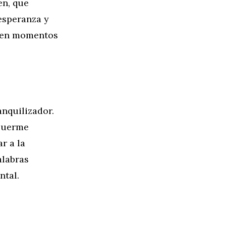
en, que
 esperanza y
l en momentos
nquilizador.
Duerme
r a la
alabras
ntal.