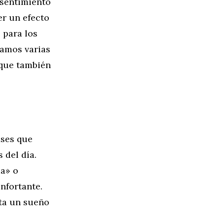
 sentimiento
er un efecto
 para los
ramos varias
 que también
ases que
 del día.
a» o
nfortante.
ta un sueño