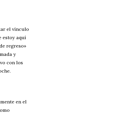
ar el vínculo
 estoy aquí
 de regreso»
amada y
vo con los
oche.
amente en el
 como