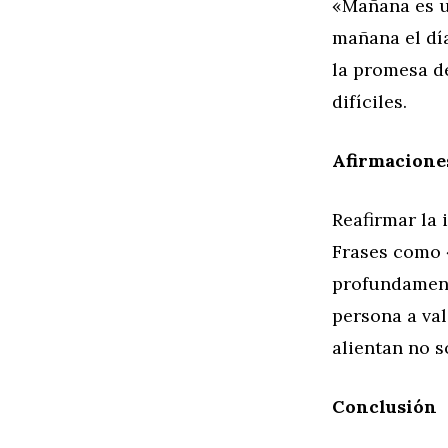
«Mañana es u
mañana el día
la promesa d
difíciles.
Afirmacione
Reafirmar la
Frases como 
profundament
persona a val
alientan no s
Conclusión