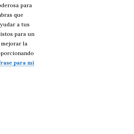
oderosa para
labras que
ayudar a tus
listos para un
 mejorar la
roporcionando
frase para mi