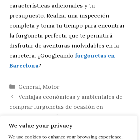
características adicionales y tu
presupuesto. Realiza una inspección
completa y toma tu tiempo para encontrar
la furgoneta perfecta que te permitirá
disfrutar de aventuras inolvidables en la
carretera. ¿Googleando
furgonetas en
Barcelona
?
Categorías
General
,
Motor
Ventajas económicas y ambientales de
comprar furgonetas de ocasión en
Barcelona: Un análisis detallado
We value your privacy
Comprar versus alquilar una furgoneta
de segunda mano en Barcelona: ¿Qué
We use cookies to enhance your browsing experience,