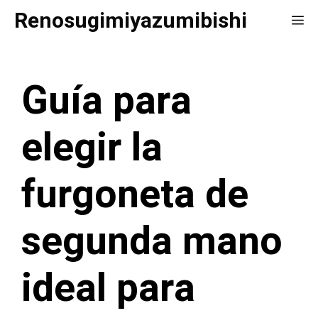
Saltar
Renosugimiyazumibishi
Me
al
contenido
Guía para
elegir la
furgoneta de
segunda mano
ideal para