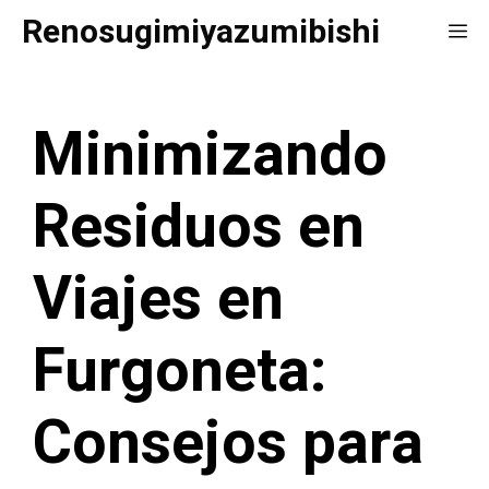
Saltar
Renosugimiyazumibishi
Me
al
contenido
Minimizando
Residuos en
Viajes en
Furgoneta:
Consejos para