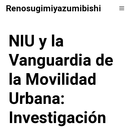
Saltar
Renosugimiyazumibishi
Me
al
contenido
NIU y la
Vanguardia de
la Movilidad
Urbana:
Investigación