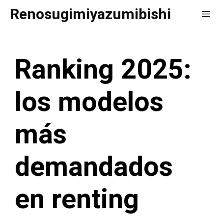
Saltar
Renosugimiyazumibishi
Me
al
contenido
Ranking 2025:
los modelos
más
demandados
en renting