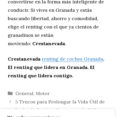
convertirse en la forma más inteligente de
conducir. Si vives en Granada y estás
buscando libertad, ahorro y comodidad,
elige el renting con el que ya cientos de
granadinos se están
moviendo:
Crestanevada
.
Crestanevada
renting de coches Granada
.
El renting que lidera en Granada. El
renting que lidera contigo.
Categorías
General
,
Motor
5 Trucos para Prolongar la Vida Útil de
tu Coche de Renting Crestanevada (Y Por