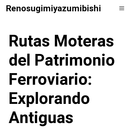
Saltar
Renosugimiyazumibishi
Me
al
contenido
Rutas Moteras
del Patrimonio
Ferroviario:
Explorando
Antiguas