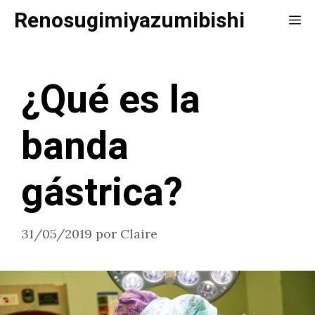
Saltar
Renosugimiyazumibishi
Me
al
contenido
¿Qué es la
banda
gástrica?
31/05/2019
por
Claire