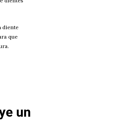
e dientes
n diente
para que
ura.
uye un