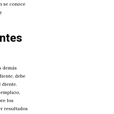
ón se conoce
y
entes
os demás
diente, debe
 diente.
eemplazo,
re los
er resultados