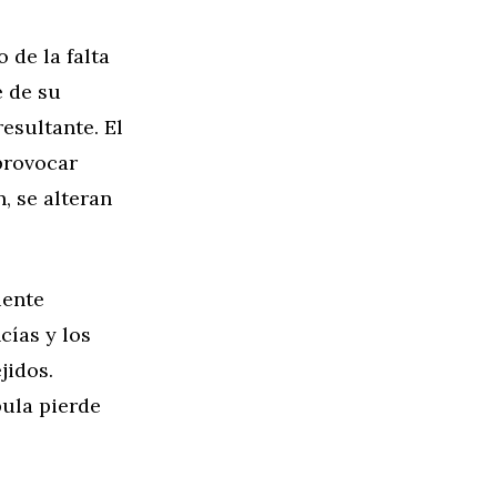
 de la falta
e de su
resultante. El
provocar
, se alteran
iente
cías y los
jidos.
bula pierde