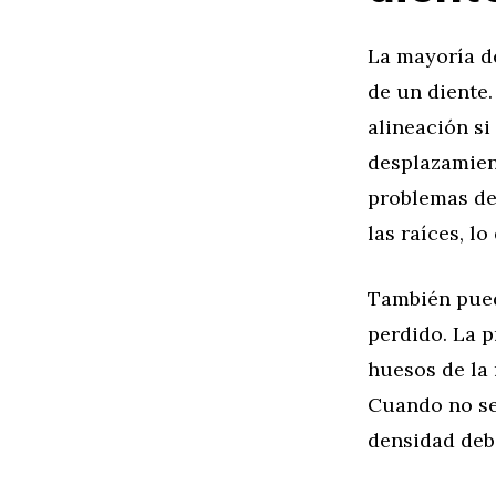
La mayoría de
de un diente
alineación si
desplazamien
problemas de 
las raíces, l
También pued
perdido. La p
huesos de la 
Cuando no se
densidad debi