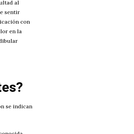
ultad al
e sentir
ticación con
lor en la
dibular
s
tes?
ón se indican
 conocida