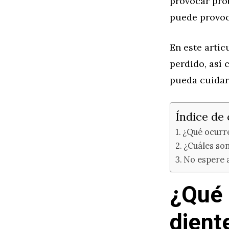
provocar pro
puede provoca
En este artíc
perdido, así 
pueda cuidar 
Índice de
¿Qué ocurre
¿Cuáles son
No espere a
¿Qué 
dient