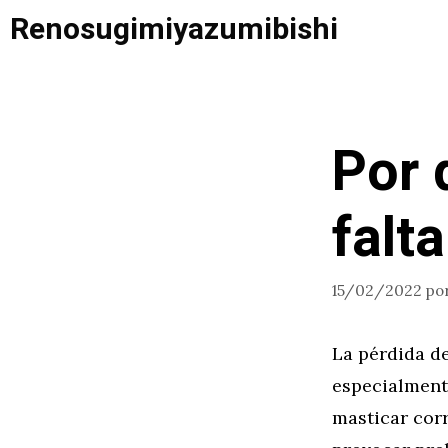
Saltar
Renosugimiyazumibishi
al
contenido
Por 
falt
15/02/2022
po
La pérdida de
especialmente
masticar cor