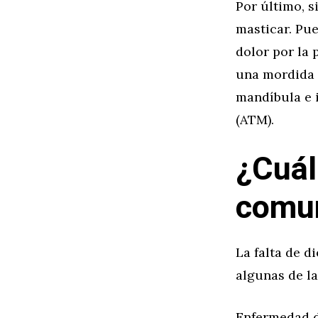
Por último, s
masticar. Pu
dolor por la 
una mordida 
mandíbula e 
(ATM).
¿Cuál
comun
La falta de d
algunas de l
Enfermedad d